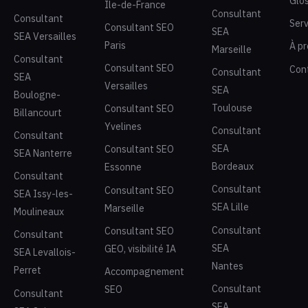
Glo
Île-de-France
Consultant
Consultant
Serv
Consultant SEO
SEA
SEA Versailles
Paris
À p
Marseille
Consultant
Consultant SEO
Con
Consultant
SEA
Versailles
SEA
Boulogne-
Toulouse
Consultant SEO
Billancourt
Yvelines
Consultant
Consultant
SEA
Consultant SEO
SEA Nanterre
Bordeaux
Essonne
Consultant
Consultant
Consultant SEO
SEA Issy-les-
SEA Lille
Marseille
Moulineaux
Consultant
Consultant SEO
Consultant
SEA
GEO, visibilité IA
SEA Levallois-
Nantes
Perret
Accompagnement
Consultant
SEO
Consultant
SEA