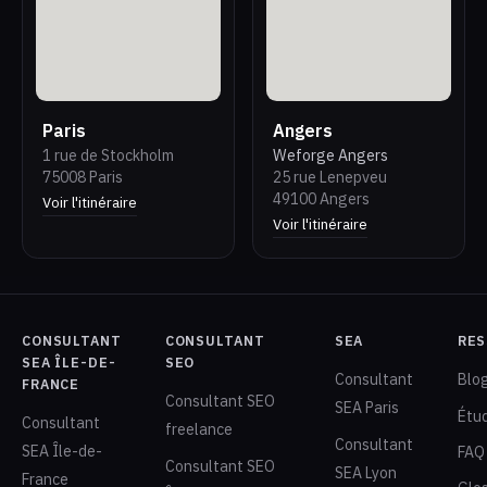
Paris
Angers
1 rue de Stockholm
Weforge Angers
75008 Paris
25 rue Lenepveu
49100 Angers
Voir l'itinéraire
Voir l'itinéraire
CONSULTANT
CONSULTANT
SEA
RES
SEA ÎLE-DE-
SEO
Consultant
Blo
FRANCE
Consultant SEO
SEA Paris
Étu
Consultant
freelance
Consultant
SEA Île-de-
FAQ
Consultant SEO
SEA Lyon
France