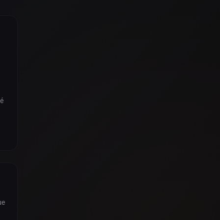
té
ue