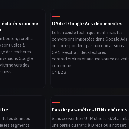
 déclarées comme
GA4 et Google Ads déconnectés
x
Le lien existe techniquement, mais les
n bouton, scroll à
conversions importées dans Google Ads
sont utiles à
ne correspondent pas aux conversions
tage des enchères.
GA4. Résultat : deux lectures
nversions Google
contradictoires et aucune source de véri
gorithme vers des
commune.
siness.
04 B2B
iltré
Pas de paramètres UTM cohérents
nfle les données
Sans convention UTM stricte, GA4 attrib
ue les segments
une partie du trafic à Direct ou à not set.