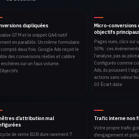
nversions dupliquées
Micro-conversions
objectifs principau
balise GTM et le snippet GA4 natif
Pages vues, clics sur u
rnent en parallèle. Un même formulaire
50% : ces événements 
 compté deux fois. Google Ads reçoit le
l’analyse, pas au pilo
ble des conversions réelles et calibre
Configurés comme co
 enchères sur un faux volume.
Ads, ils poussent l’al
Objectifs
actions sans valeur bu
03 Écart data
nêtres d’attribution mal
Trafic interne non f
nfigurées
Votre propre trafic go
cycle de vente B2B dure rarement 7
d’engagement et poll