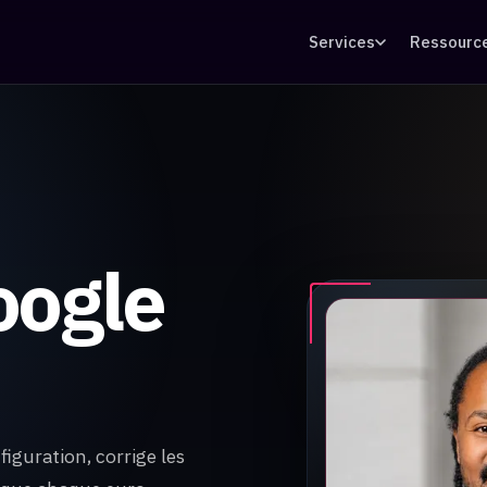
Services
Ressourc
oogle
iguration, corrige les