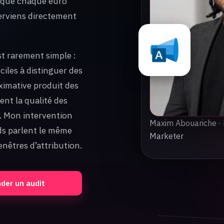
r que chaque euro
terviens directement
st rarement simple :
iciles à distinguer des
ximative produit des
ent la qualité des
. Mon intervention
Maxim Abouariche ·
ds parlent le même
Marketer
nêtres d’attribution.
er un audit