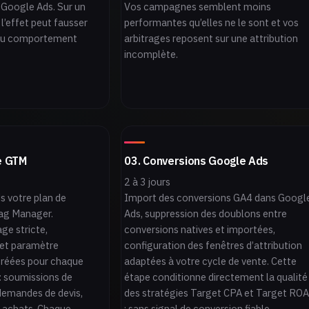
r Google Ads. Sur un
Vos campagnes semblent moins
l’effet peut fausser
performantes qu’elles ne le sont et vos
 du comportement
arbitrages reposent sur une attribution
incomplète.
e GTM
03. Conversions Google Ads
2 à 3 jours
s votre plan de
Import des conversions GA4 dans Googl
ag Manager.
Ads, suppression des doublons entre
e stricte,
conversions natives et importées,
 et paramètre
configuration des fenêtres d’attribution
créées pour chaque
adaptées à votre cycle de vente. Cette
 : soumissions de
étape conditionne directement la qualité
 demandes de devis,
des stratégies Target CPA et Target RO
, achats. Chaque
: sans signal de conversion fiable,