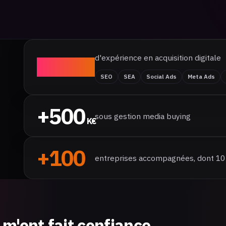
d'expérience en acquisition digitale
+7
ans
SEO
SEA
Social Ads
Meta Ads
+500
sous gestion media buying
K€
+100
entreprises accompagnées, dont 10 à
s m'ont fait confiance