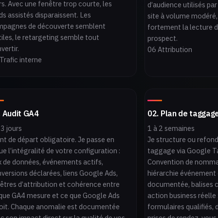
rs. Avec une fenêtre trop courte, les
d’audience utilisés pa
ds assistés disparaissent. Les
site à volume modéré, 
mpagnes de découverte semblent
fortement la lecture
tiles, le retargeting semble tout
prospect.
vertir.
06 Attribution
Trafic interne
. Audit GA4
02. Plan de taggag
 3 jours
1 à 2 semaines
nt de départ obligatoire. Je passe en
Je structure ou refond
ue l’intégralité de votre configuration :
taggage via Google T
x de données, événements actifs,
Convention de nommag
versions déclarées, liens Google Ads,
hiérarchie événement
êtres d’attribution et cohérence entre
documentée, balises 
que GA4 mesure et ce que Google Ads
action business réelle
oit. Chaque anomalie est documentée
formulaires qualifiés,
c son impact direct sur la qualité de vos
prises de rendez-vous