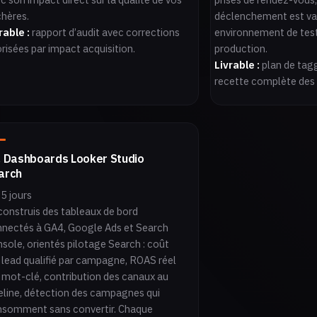
hères.
déclenchement est va
rable :
rapport d’audit avec corrections
environnement de test
orisées par impact acquisition.
production.
Livrable :
plan de ta
recette complète des 
. Dashboards Looker Studio
arch
 5 jours
construis des tableaux de bord
nectés à GA4, Google Ads et Search
sole, orientés pilotage Search : coût
 lead qualifié par campagne, ROAS réel
 mot-clé, contribution des canaux au
eline, détection des campagnes qui
somment sans convertir. Chaque