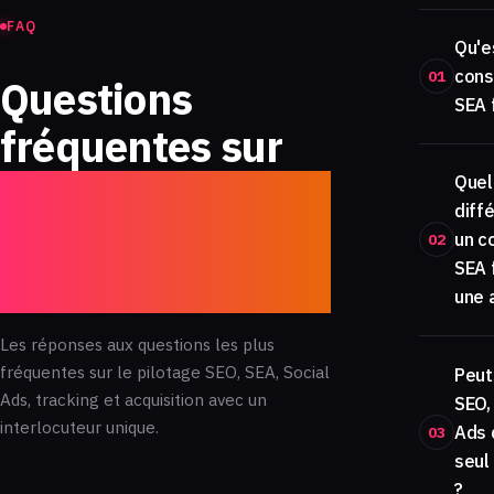
FAQ
Qu'e
cons
01
Questions
SEA 
fréquentes sur
le consultant
Quel
diff
SEO SEA
un c
02
SEA 
freelance
une 
Les réponses aux questions les plus
fréquentes sur le pilotage SEO, SEA, Social
Peut
Ads, tracking et acquisition avec un
SEO,
interlocuteur unique.
Ads 
03
seul
?