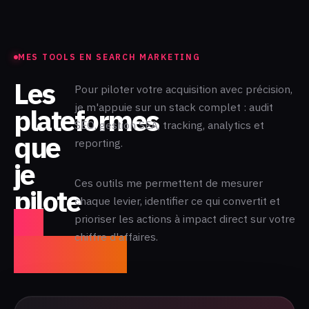
MES TOOLS EN SEARCH MARKETING
Les
Pour piloter votre acquisition avec précision,
je m'appuie sur un stack complet : audit
plateformes
SEO, gestion SEA, tracking, analytics et
que
reporting.
je
Ces outils me permettent de mesurer
pilote
chaque levier, identifier ce qui convertit et
au
prioriser les actions à impact direct sur votre
chiffre d'affaires.
quotidien