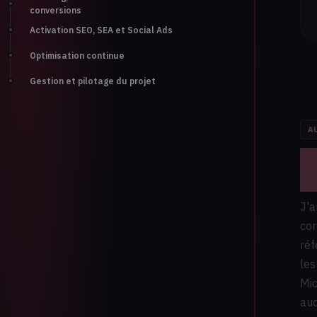
conversions
Activation SEO, SEA et Social Ads
Optimisation continue
Gestion et pilotage du projet
A
A
S
J'a
cor
réf
les
Mic
aud