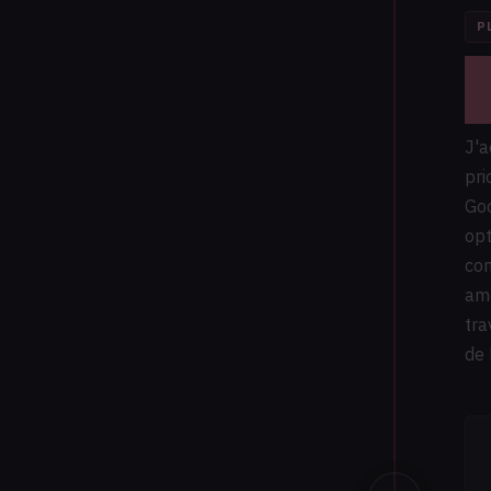
P
A
e
J'a
pri
Goo
opt
con
amé
tra
de 