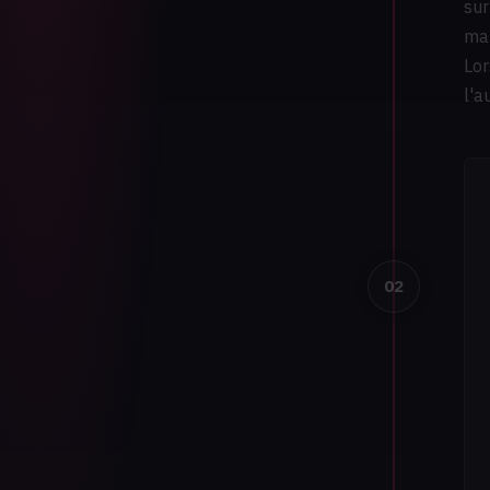
sur
mat
Lor
l'a
02