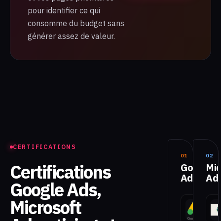
pour identifier ce qui
consomme du budget sans
générer assez de valeur.
CERTIFICATIONS
01
02
3
Certifications
Google
Mic
Ads
Adv
Google Ads,
Microsoft
Sear