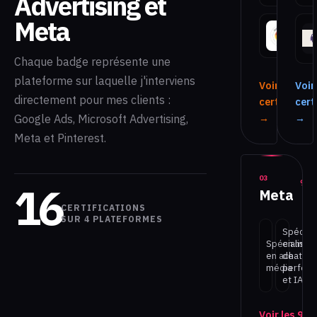
Advertising et
Meta
Shop
Chaque badge représente une
plateforme sur laquelle j'interviens
Voir les 3
Voir
directement pour mes clients :
certificatio
cert
→
→
Google Ads, Microsoft Advertising,
Meta et Pinterest.
03
9 ce
16
Meta
CERTIFICATIONS
SUR 4 PLATEFORMES
Spéciali
Spécialiste
en mark
en achat
de
média
perfor
et IA
Voir les 9