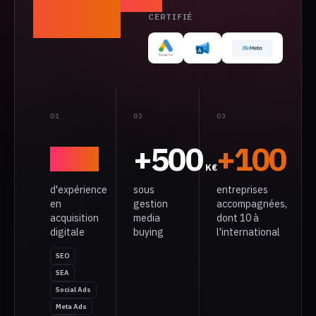
digitale
CERTIFIÉ
+7
+500
+100
ans
K€
d'expérience
sous
entreprises
en
gestion
accompagnées,
acquisition
media
dont 10 à
digitale
buying
l'international
SEO
SEA
Social Ads
Meta Ads