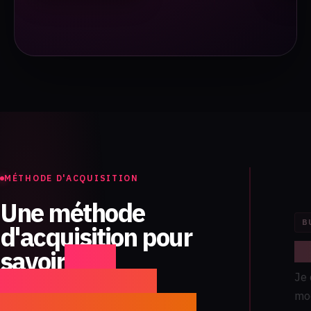
MÉTHODE D'ACQUISITION
Une méthode
B
d'acquisition pour
C
savoir
quoi
optimiser, quoi
Je
mod
couper, où investir.