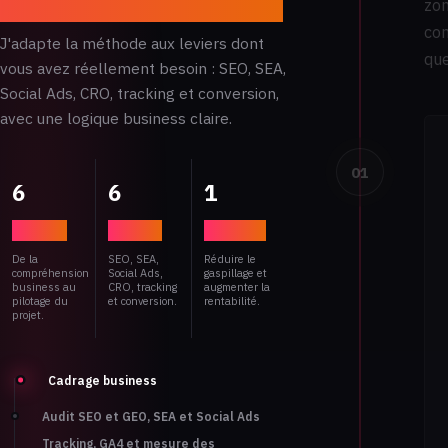
zon
com
J'adapte la méthode aux leviers dont
que
vous avez réellement besoin : SEO, SEA,
Social Ads, CRO, tracking et conversion,
avec une logique business claire.
01
6
6
1
étapes
leviers
objectif
De la
SEO, SEA,
Réduire le
compréhension
Social Ads,
gaspillage et
business au
CRO, tracking
augmenter la
pilotage du
et conversion.
rentabilité.
projet.
Cadrage business
Audit SEO et GEO, SEA et Social Ads
Tracking, GA4 et mesure des