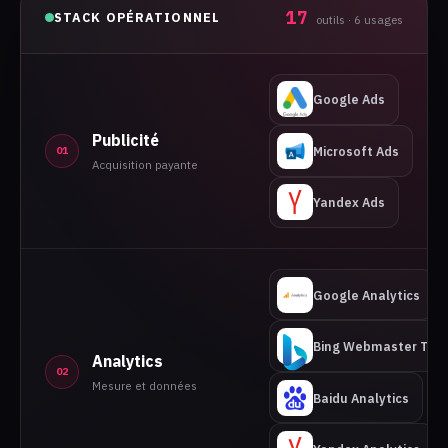
17
STACK OPÉRATIONNEL
outils · 6 usages
Google Ads
Publicité
Microsoft Ads
01
Acquisition payante
Yandex Ads
Google Analytics
Bing Webmaster Tool
Analytics
02
Mesure et données
Baidu Analytics