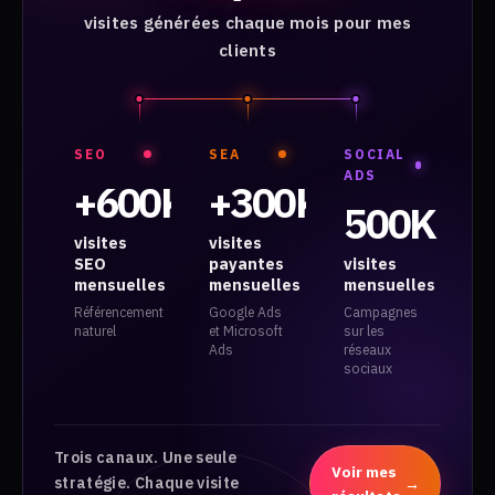
visites générées chaque mois pour mes
clients
SEO
SEA
SOCIAL
ADS
+600K
+300K
500K
visites
visites
SEO
payantes
visites
mensuelles
mensuelles
mensuelles
Référencement
Google Ads
Campagnes
naturel
et Microsoft
sur les
Ads
réseaux
sociaux
Trois canaux. Une seule
Voir mes
stratégie. Chaque visite
→