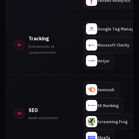
Yandex Analytics
Google Tag Manager
Tracking
Microsoft Clarity
03
Événements et
comportements
Hotjar
Semrush
SE Ranking
SEO
04
Audit et positions
Screaming Frog
Ahrefs