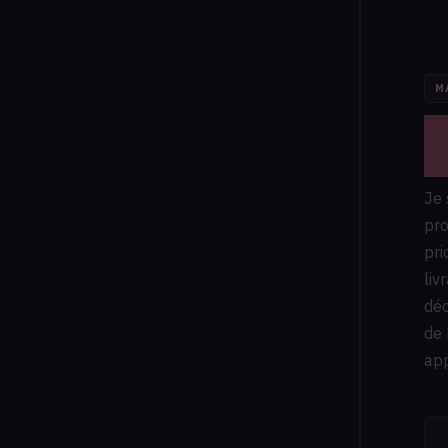
M
G
p
Je 
pro
pri
liv
dé
de 
ap