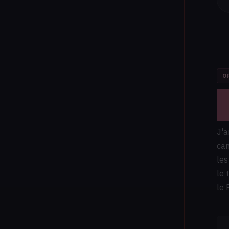
O
O
c
J'a
cam
les
le 
le 