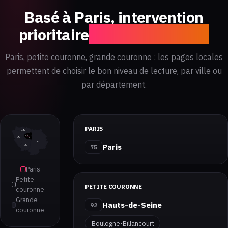
Basé à Paris, intervention
prioritaire
en Île-de-France
Paris, petite couronne, grande couronne : les pages locales
permettent de choisir le bon niveau de lecture, par ville ou
par département.
PARIS
95
Val-d'Oise
93
75
92
78
Yvelines
94
77
Paris
Seine-et-Marne
75
91
Essonne
Paris
Petite
PETITE COURONNE
couronne
Grande
Hauts-de-Seine
92
couronne
Boulogne-Billancourt