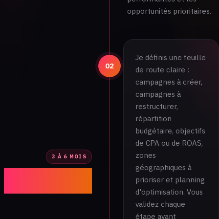
opportunités prioritaires.
Je définis une feuille
02
de route claire :
campagnes à créer,
campagnes à
restructurer,
répartition
budgétaire, objectifs
de CPA ou de ROAS,
zones
3 À 6 MOIS
géographiques à
Roadmap et
prioriser et planning
stratégie SEA
d'optimisation. Vous
validez chaque
étape avant