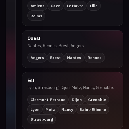
Amiens
Caen
Le Havre
Lille
Reims
Le Ha
Ouest
Caen
Normandie
Nantes, Rennes, Brest, Angers.
Angers
Brest
Nantes
Rennes
Brest
Bretagne
Rennes
Est
Lyon, Strasbourg, Dijon, Metz, Nancy, Grenoble.
Ce
Pays de la Loire
Angers
Nantes
Clermont-Ferrand
Dijon
Grenoble
Lyon
Metz
Nancy
Saint-Étienne
Strasbourg