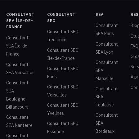
CONSULTANT
CONSULTANT
SEA
RES
SEA ÎLE-DE-
SEO
Consultant
Blo
FRANCE
Consultant SEO
SEA Paris
Étu
Consultant
freelance
Consultant
SEA Île-de-
FAQ
Consultant SEO
SEA Lyon
France
Glo
Île-de-France
Consultant
Consultant
Serv
Consultant SEO
SEA
SEA Versailles
Paris
À p
Marseille
Consultant
Consultant SEO
Con
Consultant
SEA
Versailles
SEA
Boulogne-
Toulouse
Consultant SEO
Billancourt
Yvelines
Consultant
Consultant
SEA
Consultant SEO
SEA Nanterre
Bordeaux
Essonne
Consultant