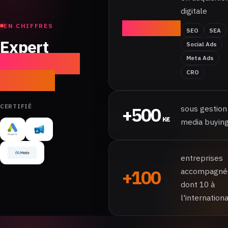
digitale
+7
EN CHIFFRES
SEO
SEA
ans
Expert
Social Ads
acquisition
Meta Ads
CRO
digitale
CERTIFIÉ
+500
sous gestion
K€
media buyin
entreprises
+100
accompagné
dont 10 à
l'internationa