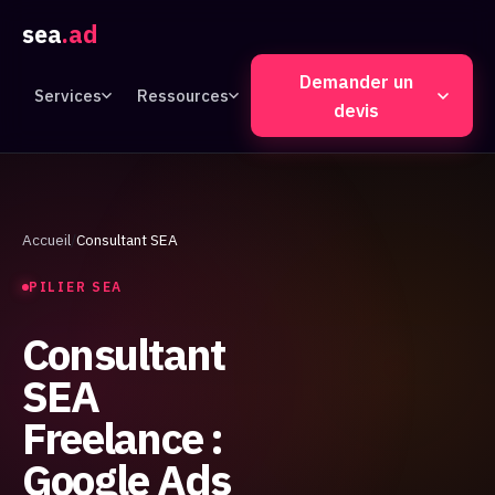
sea
.ad
Demander un
Services
Ressources
devis
Accueil
Consultant SEA
PILIER SEA
Consultant
SEA
Freelance :
Google Ads