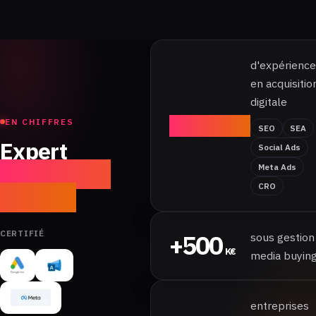
d'expérience
en acquisitio
digitale
+7
EN CHIFFRES
SEO
SEA
ans
Expert
Social Ads
acquisition
Meta Ads
CRO
digitale
CERTIFIÉ
+500
sous gestion
K€
media buyin
entreprises