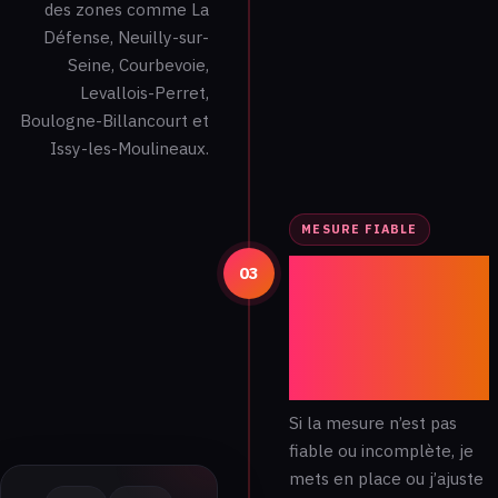
des zones comme La
Défense, Neuilly-sur-
Seine, Courbevoie,
Levallois-Perret,
Boulogne-Billancourt et
Issy-les-Moulineaux.
MESURE FIABLE
Mise en place
03
du plan de
tagage et du
tracking si
nécessaire
Si la mesure n’est pas
fiable ou incomplète, je
mets en place ou j’ajuste